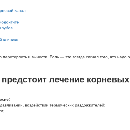
орневой канал
риодонтите
в зубов
й клинике
перетерпеть и вынести. Боль — это всегда сигнал того, что надо об
м предстоит лечение корневы
есне;
давливании, воздействии термических раздражителей;
ти;