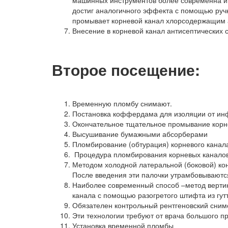
машинных инструментов более современна и д
достиг аналогичного эффекта с помощью руч
промывает корневой канал хлорсодержащим 
Внесение в корневой канал антисептических 
Второе посещение:
Временную пломбу снимают.
Постановка коффердама для изоляции от ин
Окончательное тщательное промывание корне
Высушивание бумажными абсорберами
Пломбирование (обтурация) корневого канал
Процедура пломбирования корневых каналов
Методом холодной латеральной (боковой) кон
После введения эти палочки утрамбовываются
Наиболее современный способ –метод вертика
канала с помощью разогретого штифта из гут
Обязателен контрольный рентгеновский сним
Эти технологии требуют от врача большого 
Установка временной пломбы