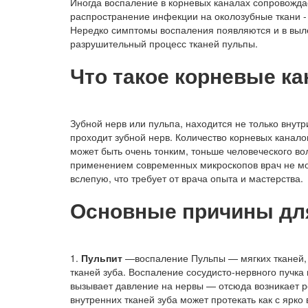
Иногда воспаление в корневых каналах сопровожд
распространение инфекции на околозубные ткани -
Нередко симптомы воспаления появляются и в вылеч
разрушительный процесс тканей пульпы.
Что такое корневые к
Зубной нерв или пульпа, находится не только внутр
проходит зубной нерв. Количество корневых канало
может быть очень тонким, тоньше человеческого вол
применением современных микроскопов врач не може
вслепую, что требует от врача опыта и мастерства.
Основные причины для
1.
Пульпит
—воспаление Пульпы — мягких тканей, н
тканей зуба. Воспаление сосудисто-нервного пучка
вызывает давление на нервы — отсюда возникает р
внутренних тканей зуба может протекать как с ярк