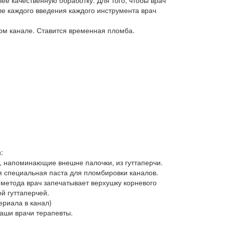
е качественную обработку. Для того, чтобы врач
е каждого введения каждого инструмента врач
вом канале. Ставится временная пломба.
и:
, напоминающие внешне палочки, из гуттаперчи.
я специальная паста для пломбировки каналов.
 метода врач запечатывает верхушку корневого
й гуттаперчей.
ериала в канал)
наши врачи терапевты.