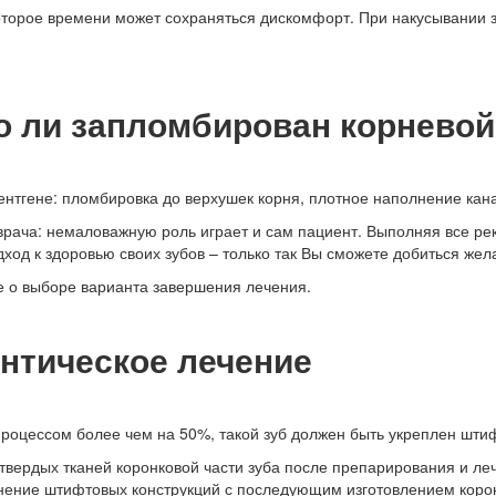
орое времени может сохраняться дискомфорт. При накусывании зу
о ли запломбирован корневой
нтгене: пломбировка до верхушек корня, плотное наполнение канал
 врача: немаловажную роль играет и сам пациент. Выполняя все р
дход к здоровью своих зубов – только так Вы сможете добиться жел
е о выборе варианта завершения лечения.
нтическое лечение
процессом более чем на 50%, такой зуб должен быть укреплен шти
твердых тканей коронковой части зуба после препарирования и ле
енение штифтовых конструкций с последующим изготовлением коро