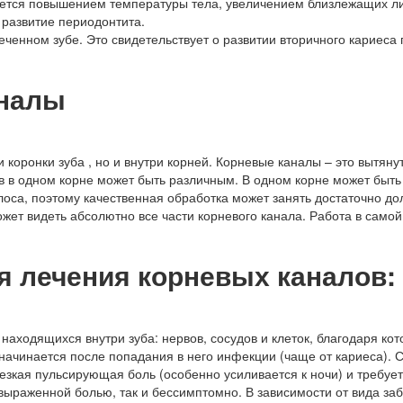
ается повышением температуры тела, увеличением близлежащих ли
 развитие периодонтита.
енном зубе. Это свидетельствует о развитии вторичного кариеса 
аналы
и коронки зуба , но и внутри корней. Корневые каналы – это вытяну
в в одном корне может быть различным. В одном корне может быть 
оса, поэтому качественная обработка может занять достаточно дол
т видеть абсолютно все части корневого канала. Работа в самой 
 лечения корневых каналов:
аходящихся внутри зуба: нервов, сосудов и клеток, благодаря ко
 начинается после попадания в него инфекции (чаще от кариеса). 
езкая пульсирующая боль (особенно усиливается к ночи) и требуе
о выраженной болью, так и бессимптомно. В зависимости от вида за