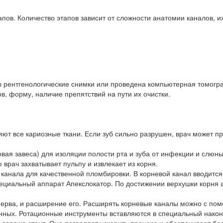
пов. Количество этапов зависит от сложности анатомии каналов, и
 рентгенологические снимки или проведена компьютерная томогра
, форму, наличие препятствий на пути их очистки.
ют все кариозные ткани. Если зуб сильно разрушен, врач может пр
ая завеса) для изоляции полости рта и зуба от инфекции и слюны
врач захватывает пульпу и извлекает из корня.
 канала для качественной пломбировки. В корневой канал вводит
пециальный аппарат Апекслокатор. По достижении верхушки корня а
нерва, и расширение его. Расширять корневые каналы можно с пом
ных. Ротационные инструменты вставляются в специальный након