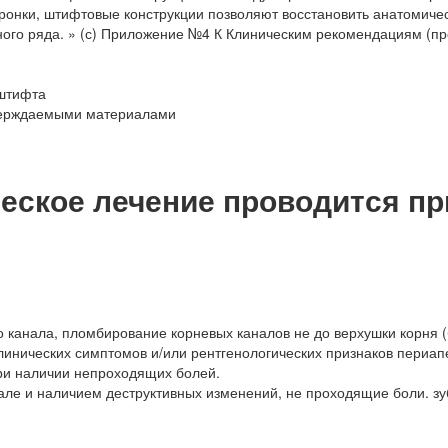
оронки, штифтовые конструкции позволяют восстановить анатомиче
бного ряда. » (с) Приложение №4 К Клиническим рекомендациям (п
 штифта
верждаемыми материалами
еское лечение проводится пр
 канала, пломбирование корневых каналов не до верхушки корня 
линических симптомов и/или рентгенологических признаков периап
при наличии непроходящих болей.
але и наличием деструктивных изменений, не проходящие боли. зу