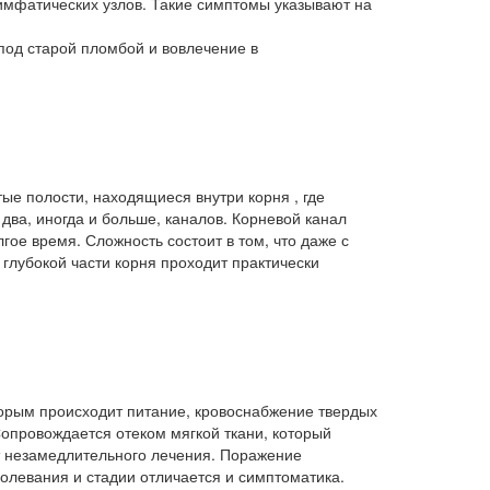
мфатических узлов. Такие симптомы указывают на
под старой пломбой и вовлечение в
тые полости, находящиеся внутри корня , где
два, иногда и больше, каналов. Корневой канал
гое время. Сложность состоит в том, что даже с
глубокой части корня проходит практически
торым происходит питание, кровоснабжение твердых
Сопровождается отеком мягкой ткани, который
т незамедлительного лечения. Поражение
болевания и стадии отличается и симптоматика.