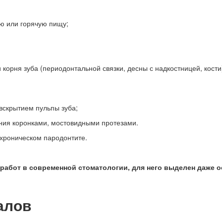
ю или горячую пищу;
корня зуба (периодонтальной связки, десны с надкостницей, кости)
вскрытием пульпы зуба;
ния коронками, мостовидными протезами.
 хроническом пародонтите.
работ в современной стоматологии, для него выделен даже о
алов