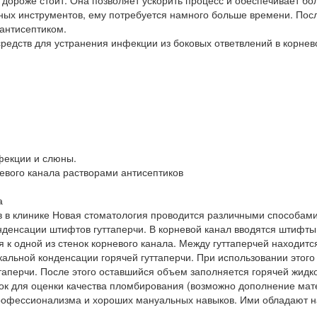
ороже стоит. Она позволяет ускорить процесс и обеспечивает боле
ных инструментов, ему потребуется намного больше времени. Посл
антисептиком.
средств для устранения инфекции из боковых ответвлений в корне
фекции и слюны.
вого канала растворами антисептиков
а
 в клинике Новая стоматология проводится различными способам
денсации штифтов гуттаперчи. В корневой канал вводятся штифты
 к одной из стенок корневого канала. Между гуттаперчей находитс
льной конденсации горячей гуттаперчи. При использовании этого
таперчи. После этого оставшийся объем заполняется горячей жидко
ок для оценки качества пломбирования (возможно дополнение мат
профессионализма и хороших мануальных навыков. Ими обладают 