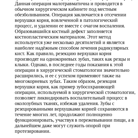
Данная операция малотравматична и проводится в
обычном хирургическом кабинете под местным
обезболиванием. Операция заключается в отсечении
верхушки корня, вовлеченной в патологический
процесс, и удалении ее вместе с очагом воспаления.
Образовавшийся костный дефект заполняется
костнопластическим материалом. Этот метод
используется уже несколько десятилетий и является
наиболее надёжным способом лечения радикулярных
кист. Как правило, резекцию верхушки корня
производят на однокорневых зубах, таких как резцы и
клыки. Однако, в последнее годы показания к этой
операции в хирургической стоматологии значительно
расширились, и ее с успехом применяют также на
многокорневых зубах. Таким образом, резекция
верхушки корня, как пример зубосохраняющей
операции, используемой в хирургической стоматологии,
позволяет ликвидировать воспалительный процесс в
околозубных тканях, избежав удаления. Зубы с
резецированными верхушками корней сохраняются в
течение многих лет, продолжают полноценно
функционировать, участвуя в пережевывании пищи, а в
дальнейшем даже могут служить опорой при
протезировании.