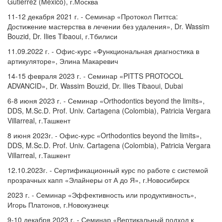
Gutierrez (Mexico), г.Москва
11-12 декабря 2021 г. - Семинар «Протокол Питтса:
Достижение мастерства в лечении без удаления», Dr. Wassim
Bouzid, Dr. Ilies Tibaoui, г.Тбилиси
11.09.2022 г. - Офис-курс «Функциональная диагностика в
артикуляторе», Элина Макаревич
14-15 февраля 2023 г. - Семинар «PITTS PROTOCOL
ADVANCID», Dr. Wassim Bouzid, Dr. Ilies Tibaoui, Dubai
6-8 июня 2023 г. - Семинар «Orthodontics beyond the limits»,
DDS, M.Sc.D. Prof. Univ. Cartagena (Colombia), Patricia Vergara
Villarreal, г.Ташкент
8 июня 2023г. - Офис-курс «Orthodontics beyond the limits»,
DDS, M.Sc.D. Prof. Univ. Cartagena (Colombia), Patricia Vergara
Villarreal, г.Ташкент
12.10.2023г. - Сертификационный курс по работе с системой
прозрачных капп «Элайнеры от А до Я», г.Новосибирск
2023 г. - Семинар «Эффективность или продуктивность»,
Игорь Платонов, г.Новокузнецк
9-10 декабря 2023 г. - Семинар «Вертикальный подход к