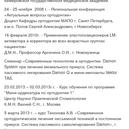
Кемеровской государственной медицинской академии.
24 - 25 ноября 2008 г. - Региональная конференция
«Актуальные вопросы ортодонтии»
Доцент Кафедры ортодонтии МАПО г. Санкт-Петербурга,
к.м.н. Попов Сергей Александрович, г.Новосибирск
16 февраля 2010г. - Применение эластопозиционеров LM-
активатора и корректора во всех возрастных группах
пациентов»
Д.М.Н., Профессор Арсенина О.И., г. Новокузнецк
Семинар «Современные технологии в ортодонтии. Damon
System при лечении мезиального прикуса. Система
пассивного лигирования Damon Q и мини-импланты Vektor
TAS.
23.02.2013 – 02.03.2013г.г. - Курс обучения по программе
''Мини-ординатура по ортодонтии 1''
Центр Научно-Практической Стоматологии
К.М.Н. Вахней С.Н., г. Москва
5 марта 2013 г. – курс Тихонова А.В. «Современное
ортодонтическое лечение несъемной техникой в постоянном
прикусе. Система пассивного самолигирования Damon», г.