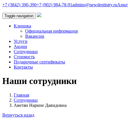
+7 (3842) 390-390
+7 (902) 984-78-91
admins@newdentistry.ru
Анке
Toggle navigation
Клиника
Официальная информация
Вакансии
Услуги
Акции
Сотрудники
Стоимость
Подарочные сертификаты
Контакты
Наши сотрудники
Главная
Сотрудники
Аветян Нарине Давидовна
Вернуться назад