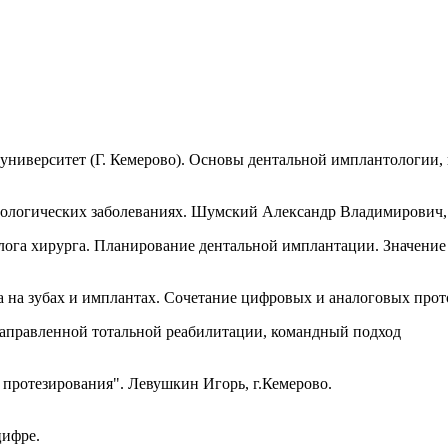
ниверситет (Г. Кемерово). Основы дентальной имплантологии, про
тологических заболеваниях. Шумский Александр Владимирович, 
олога хирурга. Планирование дентальной имплантации. Значение 
а на зубах и имплантах. Сочетание цифровых и аналоговых прот
 направленной тотальной реабилитации, командный подход
лы протезирования". Левушкин Игорь, г.Кемерово.
цифре.